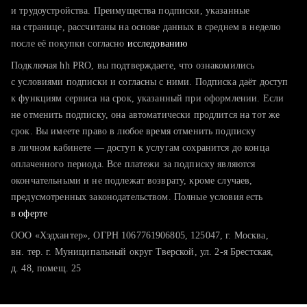
тратите много времени на поиск и вручную поднимаете
и трудоустройства. Преимущества подписки, указанные
резюме
на странице, рассчитаны на основе данных в среднем в неделю
после её покупки согласно
хотите сравнить себя с конкурентами и оценить шансы
исследованию
Подключая hh PRO, вы подтверждаете, что ознакомились
с условиями подписки и согласны с ними. Подписка даёт доступ
к функциям сервиса на срок, указанный при оформлении. Если
не отменить подписку, она автоматически продлится на тот же
срок. Вы имеете право в любое время отменить подписку
в личном кабинете — доступ к услугам сохранится до конца
оплаченного периода. Все платежи за подписку являются
окончательными и не подлежат возврату, кроме случаев,
предусмотренных законодательством. Полные условия есть
в оферте
ООО «Хэдхантер», ОГРН 1067761906805, 125047, г. Москва,
вн. тер. г. Муниципальный округ Тверской, ул. 2-я Брестская,
д. 48, помещ. 25