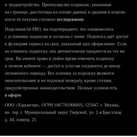
тратите много времени на поиск и вручную поднимаете
и трудоустройства. Преимущества подписки, указанные
резюме
на странице, рассчитаны на основе данных в среднем в неделю
после её покупки согласно
хотите сравнить себя с конкурентами и оценить шансы
исследованию
Подключая hh PRO, вы подтверждаете, что ознакомились
с условиями подписки и согласны с ними. Подписка даёт доступ
к функциям сервиса на срок, указанный при оформлении. Если
не отменить подписку, она автоматически продлится на тот же
срок. Вы имеете право в любое время отменить подписку
в личном кабинете — доступ к услугам сохранится до конца
оплаченного периода. Все платежи за подписку являются
окончательными и не подлежат возврату, кроме случаев,
предусмотренных законодательством. Полные условия есть
в оферте
ООО «Хэдхантер», ОГРН 1067761906805, 125047, г. Москва,
вн. тер. г. Муниципальный округ Тверской, ул. 2-я Брестская,
д. 48, помещ. 25