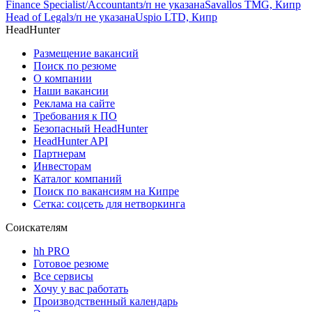
Finance Specialist/Accountant
з/п не указана
Savallos TMG, Кипр
Head of Legal
з/п не указана
Uspio LTD, Кипр
HeadHunter
Размещение вакансий
Поиск по резюме
О компании
Наши вакансии
Реклама на сайте
Требования к ПО
Безопасный HeadHunter
HeadHunter API
Партнерам
Инвесторам
Каталог компаний
Поиск по вакансиям на Кипре
Сетка: соцсеть для нетворкинга
Соискателям
hh PRO
Готовое резюме
Все сервисы
Хочу у вас работать
Производственный календарь