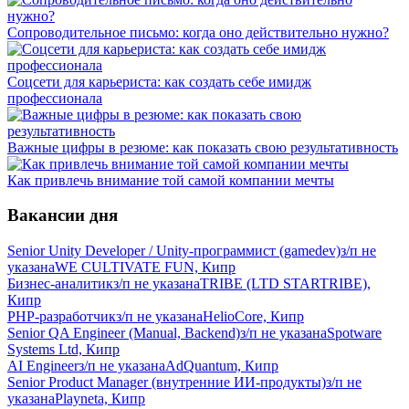
Сопроводительное письмо: когда оно действительно нужно?
Соцсети для карьериста: как создать себе имидж
профессионала
Важные цифры в резюме: как показать свою результативность
Как привлечь внимание той самой компании мечты
Вакансии дня
Senior Unity Developer / Unity-программист (gamedev)
з/п не
указана
WE CULTIVATE FUN, Кипр
Бизнес-аналитик
з/п не указана
TRIBE (LTD STARTRIBE),
Кипр
PHP-разработчик
з/п не указана
HelioCore, Кипр
Senior QA Engineer (Manual, Backend)
з/п не указана
Spotware
Systems Ltd, Кипр
AI Engineer
з/п не указана
AdQuantum, Кипр
Senior Product Manager (внутренние ИИ-продукты)
з/п не
указана
Playneta, Кипр