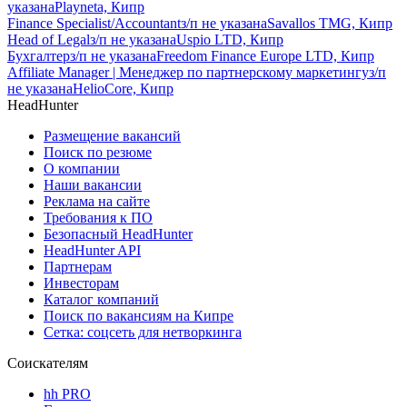
указана
Playneta, Кипр
Finance Specialist/Accountant
з/п не указана
Savallos TMG, Кипр
Head of Legal
з/п не указана
Uspio LTD, Кипр
Бухгалтер
з/п не указана
Freedom Finance Europe LTD, Кипр
Affiliate Manager | Менеджер по партнерскому маркетингу
з/п
не указана
HelioCore, Кипр
HeadHunter
Размещение вакансий
Поиск по резюме
О компании
Наши вакансии
Реклама на сайте
Требования к ПО
Безопасный HeadHunter
HeadHunter API
Партнерам
Инвесторам
Каталог компаний
Поиск по вакансиям на Кипре
Сетка: соцсеть для нетворкинга
Соискателям
hh PRO