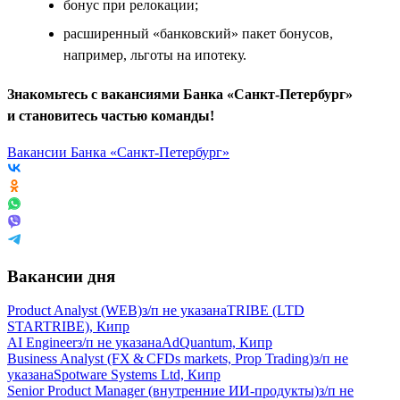
бонус при релокации;
расширенный «банковский» пакет бонусов,
например, льготы на ипотеку.
Знакомьтесь с вакансиями Банка «Санкт-Петербург»
и становитесь частью команды!
Вакансии Банка «Санкт-Петербург»
Вакансии дня
Product Analyst (WEB)
з/п не указана
TRIBE (LTD
STARTRIBE), Кипр
AI Engineer
з/п не указана
AdQuantum, Кипр
Business Analyst (FX & CFDs markets, Prop Trading)
з/п не
указана
Spotware Systems Ltd, Кипр
Senior Product Manager (внутренние ИИ-продукты)
з/п не