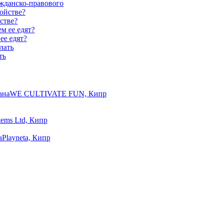
ажданско-правового
стве?
ее едят?
ть
ана
WE CULTIVATE FUN, Кипр
tems Ltd, Кипр
а
Playneta, Кипр