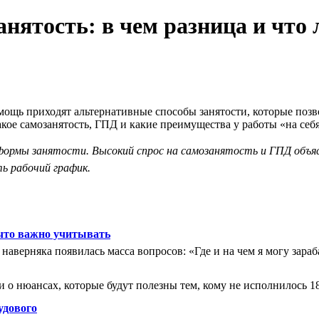
анятость: в чем разница и чт
мощь приходят альтернативные способы занятости, которые позво
акое самозанятость, ГПД и какие преимущества у работы «на себя
рмы занятости. Высокий спрос на самозанятость и ГПД объяс
ь рабочий график.
 что важно учитывать
я наверняка появилась масса вопросов: «Где и на чем я могу зар
и о нюансах, которые будут полезны тем, кому не исполнилось 18
удового