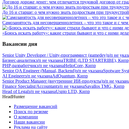
Договор дороже денег: чем отличается трудовой договор от гр
До 16 и старше: о чем нужно знать подросткам при трудоустрой
Самозанятость для несовершеннолетних – что это такое и с чем 
«Боюсь искать работу»: какие страхи бывают и что с ними дела
Вакансии дня
Senior Unity Developer / Unity-программист (gamedev)
з/п не указ
Бизнес-аналитик
з/п не указана
TRIBE (LTD STARTRIBE), Кипр
PHP-разработчик
з/п не указана
HelioCore, Кипр
Senior QA Engineer (Manual, Backend)
з/п не указана
Spotware Sys
AI Engineer
з/п не указана
AdQuantum, Кипр
Senior Product Manager (внутренние ИИ-продукты)
з/п не указан
Finance Specialist/Accountant
з/п не указана
Savallos TMG, Кипр
Head of Legal
з/п не указана
Uspio LTD, Кипр
HeadHunter
Размещение вакансий
Поиск по резюме
О компании
Наши вакансии
Реклама на сайте