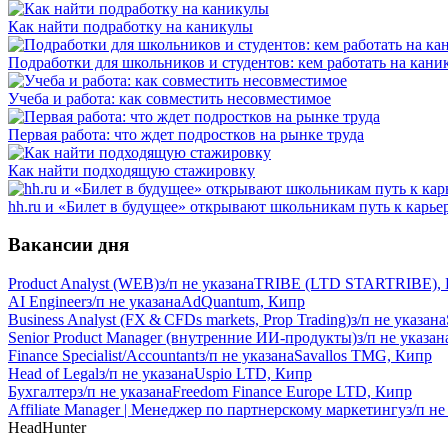
Как найти подработку на каникулы
Подработки для школьников и студентов: кем работать на каник
Учеба и работа: как совместить несовместимое
Первая работа: что ждет подростков на рынке труда
Как найти подходящую стажировку
hh.ru и «Билет в будущее» открывают школьникам путь к карье
Вакансии дня
Product Analyst (WEB)
з/п не указана
TRIBE (LTD STARTRIBE),
AI Engineer
з/п не указана
AdQuantum, Кипр
Business Analyst (FX & CFDs markets, Prop Trading)
з/п не указана
Senior Product Manager (внутренние ИИ-продукты)
з/п не указан
Finance Specialist/Accountant
з/п не указана
Savallos TMG, Кипр
Head of Legal
з/п не указана
Uspio LTD, Кипр
Бухгалтер
з/п не указана
Freedom Finance Europe LTD, Кипр
Affiliate Manager | Менеджер по партнерскому маркетингу
з/п не
HeadHunter