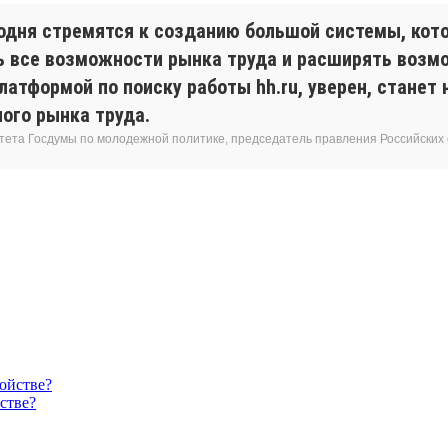
одня стремятся к созданию большой системы, кот
ь все возможности рынка труда и расширять возм
латформой по поиску работы hh.ru, уверен, станет
ого рынка труда.
тета Госдумы по молодежной политике, председатель правления Российских 
стве?