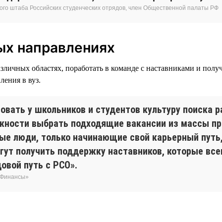
ого штаба Российских студенческих отрядов, член Общественной палаты РФ
ых направлениях
зличных областях, поработать в команде с наставниками и полу
ления в вуз.
ровать у школьников и студентов культуру поиска 
жности выбрать подходящие вакансии из массы п
дые люди, только начинающие свой карьерный путь
огут получить поддержку наставников, которые все
овой путь с РСО».
 «Финансы»