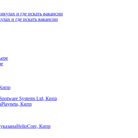
улах и где искать вакансии
ре
 Кипр
Spotware Systems Ltd, Кипр
а
Playneta, Кипр
 указана
HelioCore, Кипр