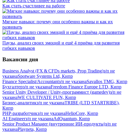
Как стать счастливее на работе
Мягкие навыки: почему они особенно важны и как их
развивать
Паузы, анализ своих эмоций и ещё 4 приёма для развития
гибких навыков
Вакансии дня
Business Analyst (FX & CFDs markets, Prop Trading)
з/п не
указана
Spotware Systems Ltd, Кипр
Finance Specialist/Accountant
з/п не указана
Savallos TMG, Кипр
Бухгалтер
з/п не указана
Freedom Finance Europe LTD, Кипр
Senior Unity Developer / Unity-программист (gamedev)
з/п не
указана
WE CULTIVATE FUN, Кипр
Бизнес-аналитик
з/п не указана
TRIBE (LTD STARTRIBE),
Кипр
PHP-разработчик
з/п не указана
HelioCore, Кипр
AI Engineer
з/п не указана
AdQuantum, Кипр
Senior Product Manager (внутренние ИИ-продукты)
з/п не
указана
Playneta, Кипр