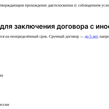
дтверждающим прохождение дактилоскопии (с соблюдением усло
для заключения договора с ин
ется на неопределённый срок. Срочный договор —
до 5 лет
, напр
ии
фессии