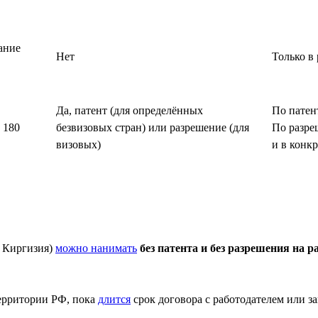
ание
Нет
Только в
Да, патент (для определённых
По патен
 180
безвизовых стран) или разрешение (для
По разре
визовых)
и в конк
, Киргизия)
можно нанимать
без патента и без разрешения на р
территории РФ, пока
длится
срок договора с работодателем или за