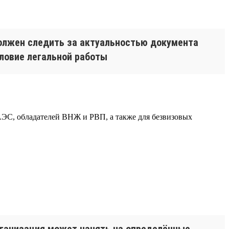
должен следить за актуальностью документа
словие легальной работы
ЕАЭС, обладателей ВНЖ и РВП, а также для безвизовых
рганизация может нанять на определённые