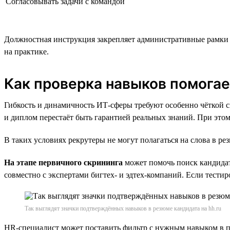
Согласовывать задачи с командой
Должностная инструкция закрепляет административные рамки р
на практике.
Как проверка навыков помога
Гибкость и динамичность ИТ-сферы требуют особенно чёткой с
и диплом перестаёт быть гарантией реальных знаний. При этом
В таких условиях рекрутеры не могут полагаться на слова в р
На этапе первичного скрининга
может помочь поиск кандидат
совместно с экспертами бигтех- и эдтех-компаний. Если тест
Так выглядят значки подтверждённых навыков в резюме кандидата на hh.ru
HR-специалист может поставить фильтр с нужным навыком в по