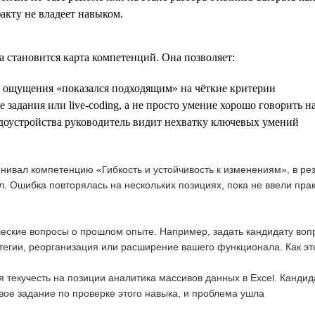
факту не владеет навыком.
 становится карта компетенций. Она позволяет:
е ощущения «показался подходящим» на чёткие критерии
е задания или live-coding, а не просто умение хорошо говорить н
рудоустройства руководитель видит нехватку ключевых умений
енивал компетенцию «Гибкость и устойчивость к изменениям», в ре
л. Ошибка повторялась на нескольких позициях, пока не ввели прак
еские вопросы о прошлом опыте. Например, задать кандидату вопр
егии, реорганизация или расширение вашего функционала. Как эт
 текучесть на позиции аналитика массивов данных в Excel. Канди
вое задание по проверке этого навыка, и проблема ушла