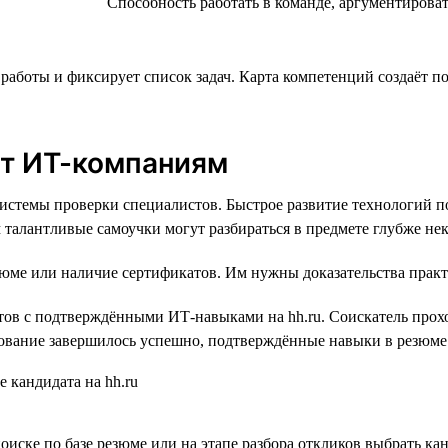
Способность работать в команде, аргументирова
аботы и фиксирует список задач. Карта компетенций создаёт по
ет ИТ-компаниям
истемы проверки специалистов. Быстрое развитие технологий по
 талантливые самоучки могут разбираться в предмете глубже не
езюме или наличие сертификатов. Им нужны доказательства прак
ов с подтверждёнными ИТ-навыками на hh.ru. Соискатель прохо
ирование завершилось успешно, подтверждённые навыки в резюме
иске по базе резюме или на этапе разбора откликов выбрать кан