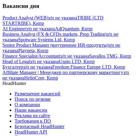
Вакансии дня
Product Analyst (WEB)
з/п не указана
TRIBE (LTD
STARTRIBE), Кипр
AI Engineer
з/п не указана
AdQuantum, Кипр
Business Analyst (FX & CFDs markets, Prop Trading)
з/п не
указана
Spotware Systems Ltd, Кипр
Senior Product Manager (внутренние ИИ-продукты)
з/п не
указана
Playneta, Кипр
Finance Specialist/Accountant
з/п не указана
Savallos TMG, Кипр
Head of Legal
з/п не указана
Uspio LTD, Кипр
Бухгалтер
з/п не указана
Freedom Finance Europe LTD, Кипр
Affiliate Manager | Менеджер по партнерскому маркетингу
з/п
не указана
HelioCore, Кипр
HeadHunter
Размещение вакансий
Поиск по резюме
О компании
Наши вакансии
Реклама на сайте
Требования к ПО
Безопасный HeadHunter
HeadHunter API