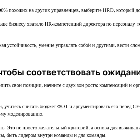
00% похожих на других управленцев, выберите HRD, который до
ьше бизнесу хватало HR-компетенций директора по персоналу, 
ая устойчивость, умение управлять собой и другими, вести сл
 чтобы соответствовать ожидан
ить свои позиции, начните с двух зон роста: компенсаций и ор
, учитесь считать бюджет ФОТ и аргументировать его перед СЕО
ному моделированию.
ь. Это не просто желательный критерий, а основа для выживан
мы, быть лидером внутри команды и для команды.