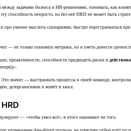
зи между задачами бизнеса и HR-решениями, понимать, как влияе
 эту способность непросто, но без неё HRD не может быть страт
о и про умение мыслить сценариями, быстро перестраиваться пр
начит — не только понимать метрики, но и уметь донести ценно
ции, проактивности, способности предвидеть риски и
действова
вперёд».
. Это значит — выстраивать процессы в своей команде, контроли
ён, дезорганизован и живёт в хаосе.
 HRD
мулируют — «чтобы умел всё», в итоге нанимают не того.
стое упоминание data-driven подхода, на практике отбор идёт по