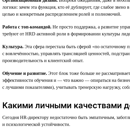
Организационный дизайн.
Вопреки ожиданиям, даже в неболь
логики: зачем эта функция, кто её дублирует, где слабое звен
целью и конкретным распределением ролей и полномочий.
Работа с топ-командой.
Не просто поддержка, а развитие упр
требуют от HRD активной роли в формировании культуры лиде
Культура.
Эта сфера перестала быть сферой «по остаточному п
с вовлечённостью, управлять трансляцией ценностей, подстраи
производительность и клиентский опыт.
Обучение и развитие.
Этот блок тоже больше не рассматривает
эффективности обучения и — что важно — опираться на бизнес
с лучшими показателями), учитывать тренерскую нагрузку, соб
Какими личными качествами д
Сегодня HR-директору недостаточно быть эмпатичным, заботл
и психологической устойчивости.