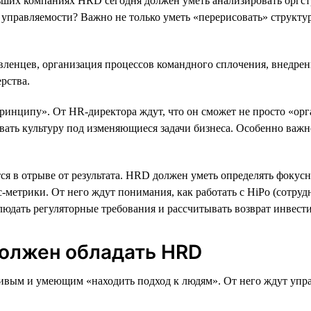
ших компаниях HRD сегодня должен уметь анализировать оргстру
о в управляемости? Важно не только уметь «перерисовать» структ
авленцев, организация процессов командного сплочения, внедре
рства.
ринципу». От HR-директора ждут, что он сможет не просто «орг
вать культуру под изменяющиеся задачи бизнеса. Особенно важн
ся в отрыве от результата. HRD должен уметь определять фокус
-метрики. От него ждут понимания, как работать с HiPo (сотру
людать регуляторные требования и рассчитывать возврат инвест
олжен обладать HRD
ивым и умеющим «находить подход к людям». От него ждут упр