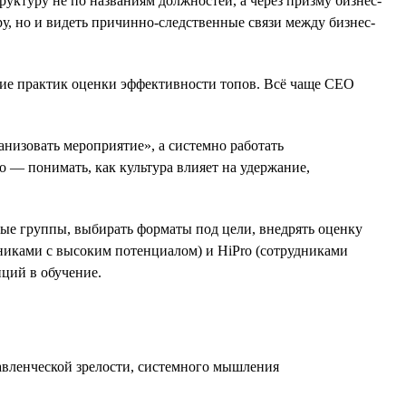
ктуру не по названиям должностей, а через призму бизнес-
уру, но и видеть причинно-следственные связи между бизнес-
ние практик оценки эффективности топов. Всё чаще СЕО
анизовать мероприятие», а системно работать
о — понимать, как культура влияет на удержание,
ные группы, выбирать форматы под цели, внедрять оценку
дниками с высоким потенциалом) и HiPro (сотрудниками
иций в обучение.
авленческой зрелости, системного мышления