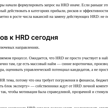
ы начали формулировать запрос на HRD иначе. Если раньше это
бный действовать в категориях прибыли, рисков и эффективност
метно в росте числа вакансий на замену действующих HRD: не по
ов к HRD сегодня
лючевых направлениях.
вляемом процессе. Ожидается, что HRD не просто участвует в на
чно там, где есть массовый найм — синие воротнички, производ
а, оценивать управленческий потенциал кандидатов, а не прост
 HR тема, потому что она требует погружения в финансы, бюдж
ать блок эксперту» — собственники ждут от HRD личной компет
ь так, чтобы мотивация была справедливой, прозрачной и стиму