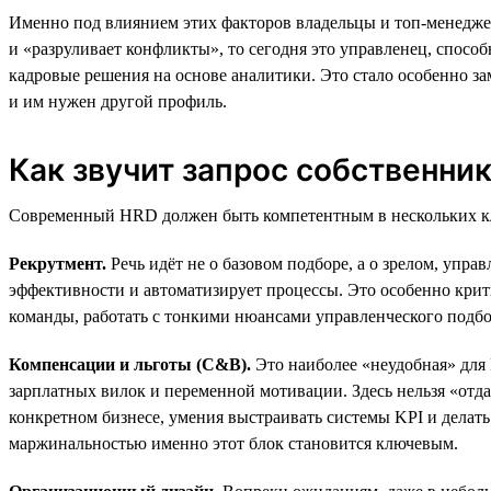
Именно под влиянием этих факторов владельцы и топ-менеджер
и «разруливает конфликты», то сегодня это управленец, спосо
кадровые решения на основе аналитики. Это стало особенно за
и им нужен другой профиль.
Как звучит запрос собственник
Современный HRD должен быть компетентным в нескольких к
Рекрутмент.
Речь идёт не о базовом подборе, а о зрелом, упра
эффективности и автоматизирует процессы. Это особенно крити
команды, работать с тонкими нюансами управленческого подбор
Компенсации и льготы (C&B).
Это наиболее «неудобная» для
зарплатных вилок и переменной мотивации. Здесь нельзя «отд
конкретном бизнесе, умения выстраивать системы KPI и делат
маржинальностью именно этот блок становится ключевым.