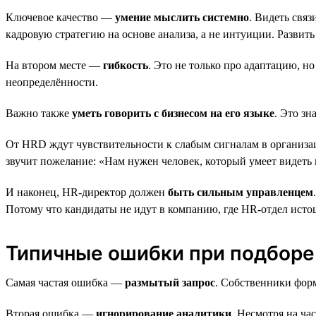
Ключевое качество —
умение мыслить системно
. Видеть свя
кадровую стратегию на основе анализа, а не интуиции. Развить
На втором месте —
гибкость
. Это не только про адаптацию, н
неопределённости.
Важно также
уметь говорить с бизнесом на его языке
. Это з
От HRD ждут чувствительности к слабым сигналам в организа
звучит пожелание: «Нам нужен человек, который умеет видеть 
И наконец, HR-директор должен
быть сильным управленцем
Потому что кандидаты не идут в компанию, где HR-отдел истощ
Типичные ошибки при подборе
Самая частая ошибка —
размытый запрос
. Собственники фор
Вторая ошибка —
игнорирование аналитики
. Несмотря на ча