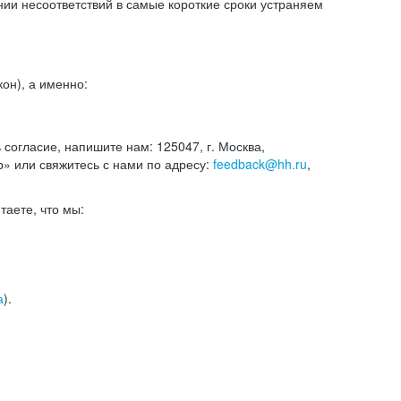
и несоответствий в самые короткие сроки устраняем
он), а именно:
ь согласие, напишите нам: 125047, г. Москва,
р» или свяжитесь с нами по адресу:
feedback@hh.ru
,
итаете, что мы:
а
).