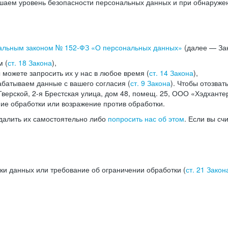
аем уровень безопасности персональных данных и при обнаружени
альным законом №
152-ФЗ
«О персональных данных»
(далее — Зак
м (
ст. 18 Закона
),
можете запросить их у нас в любое время (
ст. 14 Закона
),
абатываем данные с вашего согласия (
ст. 9 Закона
). Чтобы отозват
верской, 2-я Брестская улица, дом 48, помещ. 25, ООО «Хэдханте
ние обработки или возражение против обработки.
далить их самостоятельно либо
попросить нас об этом
. Если вы сч
ки данных или требование об ограничении обработки (
ст. 21 Закон