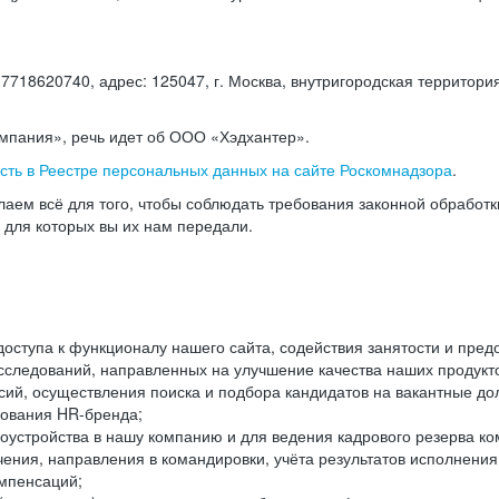
18620740, адрес: 125047, г. Москва, внутригородская территория
омпания», речь идет об ООО «Хэдхантер».
есть в Реестре персональных данных на сайте Роскомнадзора
.
аем всё для того, чтобы соблюдать требования законной обработ
, для которых вы их нам передали.
ступа к функционалу нашего сайта, содействия занятости и пред
следований, направленных на улучшение качества наших продуктов
ий, осуществления поиска и подбора кандидатов на вакантные дол
ования HR-бренда;
оустройства в нашу компанию и для ведения кадрового резерва ко
чения, направления в командировки, учёта результатов исполнени
омпенсаций;