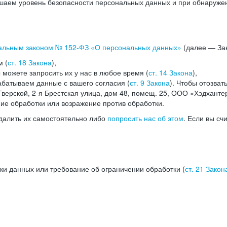
аем уровень безопасности персональных данных и при обнаружени
альным законом №
152-ФЗ
«О персональных данных»
(далее — Зак
м (
ст. 18 Закона
),
можете запросить их у нас в любое время (
ст. 14 Закона
),
абатываем данные с вашего согласия (
ст. 9 Закона
). Чтобы отозват
верской, 2-я Брестская улица, дом 48, помещ. 25, ООО «Хэдханте
ние обработки или возражение против обработки.
далить их самостоятельно либо
попросить нас об этом
. Если вы сч
ки данных или требование об ограничении обработки (
ст. 21 Закон