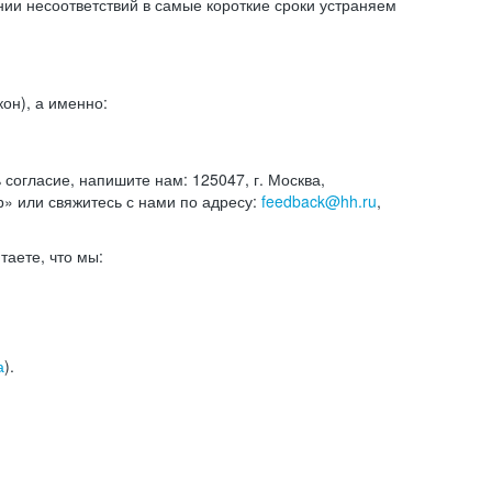
и несоответствий в самые короткие сроки устраняем
он), а именно:
ь согласие, напишите нам: 125047, г. Москва,
р» или свяжитесь с нами по адресу:
feedback@hh.ru
,
итаете, что мы:
а
).