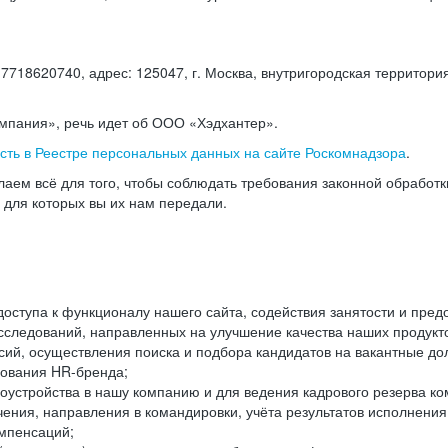
18620740, адрес: 125047, г. Москва, внутригородская территория
омпания», речь идет об ООО «Хэдхантер».
есть в Реестре персональных данных на сайте Роскомнадзора
.
аем всё для того, чтобы соблюдать требования законной обработ
, для которых вы их нам передали.
ступа к функционалу нашего сайта, содействия занятости и пред
следований, направленных на улучшение качества наших продуктов
ий, осуществления поиска и подбора кандидатов на вакантные дол
ования HR-бренда;
оустройства в нашу компанию и для ведения кадрового резерва ко
чения, направления в командировки, учёта результатов исполнени
омпенсаций;