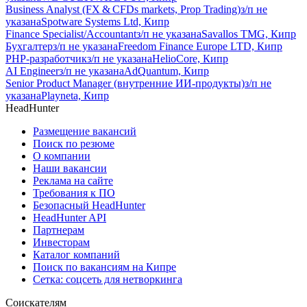
Business Analyst (FX & CFDs markets, Prop Trading)
з/п не
указана
Spotware Systems Ltd, Кипр
Finance Specialist/Accountant
з/п не указана
Savallos TMG, Кипр
Бухгалтер
з/п не указана
Freedom Finance Europe LTD, Кипр
PHP-разработчик
з/п не указана
HelioCore, Кипр
AI Engineer
з/п не указана
AdQuantum, Кипр
Senior Product Manager (внутренние ИИ-продукты)
з/п не
указана
Playneta, Кипр
HeadHunter
Размещение вакансий
Поиск по резюме
О компании
Наши вакансии
Реклама на сайте
Требования к ПО
Безопасный HeadHunter
HeadHunter API
Партнерам
Инвесторам
Каталог компаний
Поиск по вакансиям на Кипре
Сетка: соцсеть для нетворкинга
Соискателям