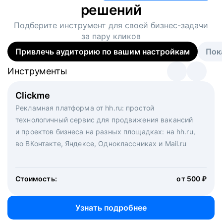
решений
Подберите инструмент для своей
бизнес-задачи
за пару кликов
Привлечь аудиторию по вашим настройкам
Пок
Инструменты
Инструменты
Инструменты
Виртуальный рекрутер
Clickme
Вакансия дня
Массовый подбор под ключ. Решите, сколько
Рекламная платформа от hh.ru: простой
Рекламный формат для вакансий на главной странице
кандидатов и когда вам нужно, и за дело возьмутся
технологичный сервис для продвижения вакансий
hh.ru. Увеличивает количество откликов
маркетологи, рекрутеры и проектные менеджеры
и проектов бизнеса на разных площадках: на hh.ru,
hh.ru с целым набором digital-инструментов
во ВКонтакте, Яндексе, Одноклассниках и Mail.ru
Стоимость:
от 200 000 ₽
Узнать подробнее
Стоимость:
от 500 ₽
Узнать подробнее
Узнать подробнее