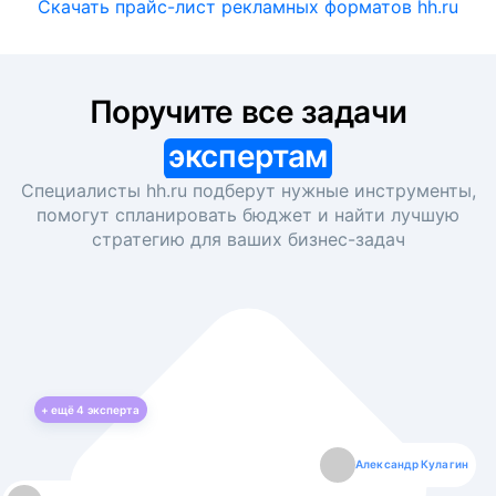
Скачать прайс-лист рекламных форматов hh.ru
Поручите все задачи
экспертам
Специалисты hh.ru подберут нужные инструменты,
помогут спланировать бюджет и найти лучшую
стратегию для ваших
бизнес-задач
+ ещё
4
эксперта
Екатерина Лазаренко
Александр Кулагин
Даниил Макаров
Борис Кашко
Юлия Изоитко