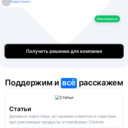
Борис Кашко
Юлия Изоитко
Александр Кулагин
Даниил Макаров
Екатерина Лазаренко
Юлия Изоитко
Получить решение для компании
Поддержим и
всё
расскажем
Статьи
Делимся новостями, историями клиентов и советами
про рекламные продукты и платформу Clickme