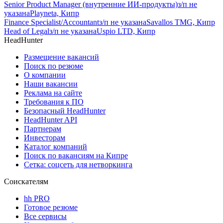
Senior Product Manager (внутренние ИИ-продукты)
з/п не
указана
Playneta, Кипр
Finance Specialist/Accountant
з/п не указана
Savallos TMG, Кипр
Head of Legal
з/п не указана
Uspio LTD, Кипр
HeadHunter
Размещение вакансий
Поиск по резюме
О компании
Наши вакансии
Реклама на сайте
Требования к ПО
Безопасный HeadHunter
HeadHunter API
Партнерам
Инвесторам
Каталог компаний
Поиск по вакансиям на Кипре
Сетка: соцсеть для нетворкинга
Соискателям
hh PRO
Готовое резюме
Все сервисы