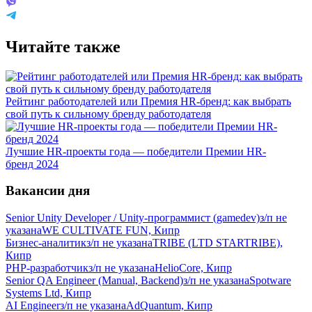
Читайте также
Рейтинг работодателей или Премия HR-бренд: как выбрать
свой путь к сильному бренду работодателя
Лучшие HR-проекты года — победители Премии HR-
бренд 2024
Вакансии дня
Senior Unity Developer / Unity-программист (gamedev)
з/п не
указана
WE CULTIVATE FUN, Кипр
Бизнес-аналитик
з/п не указана
TRIBE (LTD STARTRIBE),
Кипр
PHP-разработчик
з/п не указана
HelioCore, Кипр
Senior QA Engineer (Manual, Backend)
з/п не указана
Spotware
Systems Ltd, Кипр
AI Engineer
з/п не указана
AdQuantum, Кипр