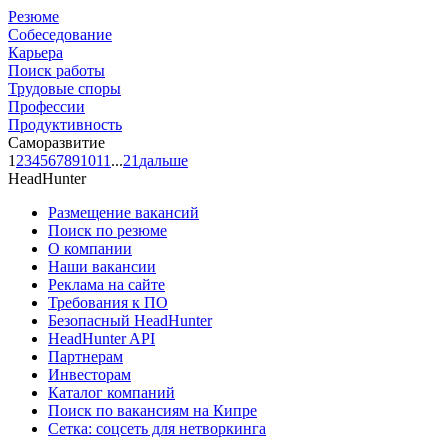
Резюме
Собеседование
Карьера
Поиск работы
Трудовые споры
Профессии
Продуктивность
Саморазвитие
1
2
3
4
5
6
7
8
9
10
11
...
21
дальше
HeadHunter
Размещение вакансий
Поиск по резюме
О компании
Наши вакансии
Реклама на сайте
Требования к ПО
Безопасный HeadHunter
HeadHunter API
Партнерам
Инвесторам
Каталог компаний
Поиск по вакансиям на Кипре
Сетка: соцсеть для нетворкинга