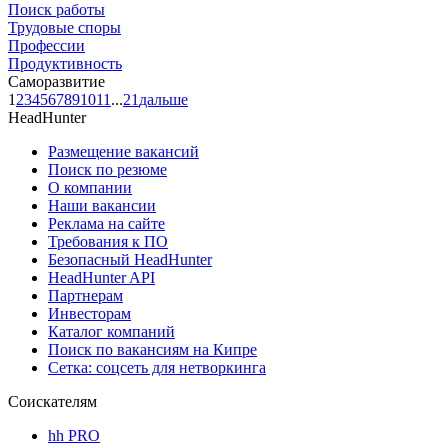
Поиск работы
Трудовые споры
Профессии
Продуктивность
Саморазвитие
1
2
3
4
5
6
7
8
9
10
11
...
21
дальше
HeadHunter
Размещение вакансий
Поиск по резюме
О компании
Наши вакансии
Реклама на сайте
Требования к ПО
Безопасный HeadHunter
HeadHunter API
Партнерам
Инвесторам
Каталог компаний
Поиск по вакансиям на Кипре
Сетка: соцсеть для нетворкинга
Соискателям
hh PRO