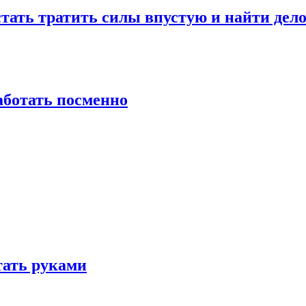
стать тратить силы впустую и найти дел
работать посменно
отать руками