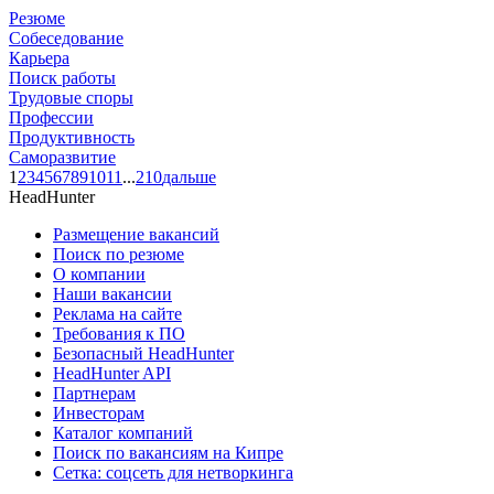
Резюме
Собеседование
Карьера
Поиск работы
Трудовые споры
Профессии
Продуктивность
Саморазвитие
1
2
3
4
5
6
7
8
9
10
11
...
210
дальше
HeadHunter
Размещение вакансий
Поиск по резюме
О компании
Наши вакансии
Реклама на сайте
Требования к ПО
Безопасный HeadHunter
HeadHunter API
Партнерам
Инвесторам
Каталог компаний
Поиск по вакансиям на Кипре
Сетка: соцсеть для нетворкинга