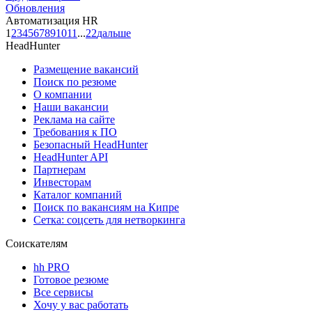
Обновления
Автоматизация HR
1
2
3
4
5
6
7
8
9
10
11
...
22
дальше
HeadHunter
Размещение вакансий
Поиск по резюме
О компании
Наши вакансии
Реклама на сайте
Требования к ПО
Безопасный HeadHunter
HeadHunter API
Партнерам
Инвесторам
Каталог компаний
Поиск по вакансиям на Кипре
Сетка: соцсеть для нетворкинга
Соискателям
hh PRO
Готовое резюме
Все сервисы
Хочу у вас работать