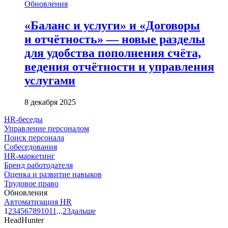
Обновления
«Баланс и услуги» и «Договоры
и отчётность» — новые разделы
для удобства пополнения счёта,
ведения отчётности и управления
услугами
8 декабря 2025
HR-беседы
Управление персоналом
Поиск персонала
Собеседования
HR-маркетинг
Бренд работодателя
Оценка и развитие навыков
Трудовое право
Обновления
Автоматизация HR
1
2
3
4
5
6
7
8
9
10
11
...
23
дальше
HeadHunter