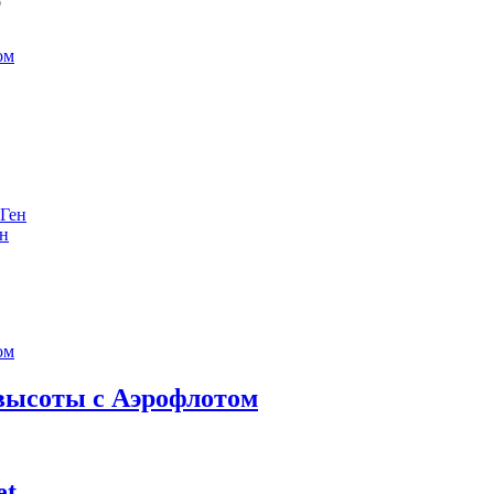
е
ен
 высоты с Аэрофлотом
et