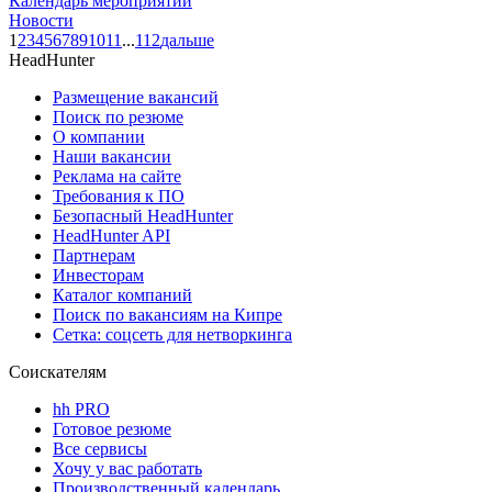
Календарь мероприятий
Новости
1
2
3
4
5
6
7
8
9
10
11
...
112
дальше
HeadHunter
Размещение вакансий
Поиск по резюме
О компании
Наши вакансии
Реклама на сайте
Требования к ПО
Безопасный HeadHunter
HeadHunter API
Партнерам
Инвесторам
Каталог компаний
Поиск по вакансиям на Кипре
Сетка: соцсеть для нетворкинга
Соискателям
hh PRO
Готовое резюме
Все сервисы
Хочу у вас работать
Производственный календарь