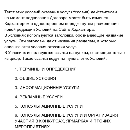
Текст этих условий оказания услуг (Условия) действителен
на момент подписания Договора может быть изменен
Хэдхантером в одностороннем порядке путем размещения
новой редакции Условий на Сайте Хэдхантера.
В Условиях используются заголовки, обозначающие название
услуги. Эти заголовки дают названия разделам, в которых
описываются условия оказания услуг.
В Условиях используются ссылки на пункты, состоящие только
из цифр. Такие ссылки ведут на пункты этих Условий.
1. ТЕРМИНЫ И ОПРЕДЕЛЕНИЯ
2. ОБЩИЕ УСЛОВИЯ
3. ИНФОРМАЦИОННЫЕ УСЛУГИ
1.1. Хэдхантер, или
Хэдхантер, ООО
4. РЕКЛАМНЫЕ УСЛУГИ
HeadHunter, или
«Хэдхантер», ИНН
2.1. Типы и статусы регистрации
5. КОНСУЛЬТАЦИОННЫЕ УСЛУГИ
Исполнитель
7718620740, адрес:
Типы регистрации
3.1. Предоставление доступа к базе данных
2.2. Активация услуг
6. КОНСУЛЬТАЦИОННЫЕ УСЛУГИ И ОРГАНИЗАЦИЯ
125047, г. Москва,
резюме с предложениями Соискателей
Описание и активация
УЧАСТИЯ В КОНКУРСАХ, ЯРМАРКАХ И ПРОЧИХ
2.1.1. Заказчику может быть присвоен один
4.0. Общие условия оказания рекламных услуг
внутригородская
о трудоустройстве с возможностью просмотра
МЕРОПРИЯТИЯХ
из Типов регистраций.
территория
4.0.1. Хэдхантер оказывает Заказчику услугу