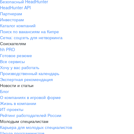
Безопасный HeadHunter
греческого и армянского. Так
амбициозные цели и, работая н
HeadHunter API
людей Nexters в геймджемах и 
стремимся стать известными и 
Партнерам
экспертов в митапах и конфер
Инвесторам
Помогаем сотрудникам расти.
Каталог компаний
воркшопы и запускаем обучаю
Поиск по вакансиям на Кипре
сотрудников.
Сетка: соцсеть для нетворкинга
Не только работа.
У нас есть 
Соискателям
сообщества по интересам, и, к
hh PRO
Мероприятия
регулярно проводим крутейшие
Готовое резюме
Все сервисы
корпоративы.
Хочу у вас работать
О наших ивентах ходят легенды
Производственный календарь
работает в Nexters. Каждый г
Экспертная рекомендация
Новости и статьи
стратегические сессии, воркшо
Блог
конкурсы и множество других а
О компаниях в игровой форме
Жизнь в компании
ИТ-проекты
Сообщество и устойчивое ра
Рейтинг работодателей России
Молодым специалистам
Карьера для молодых специалистов
Гордимся нашими локальными
Школа программистов