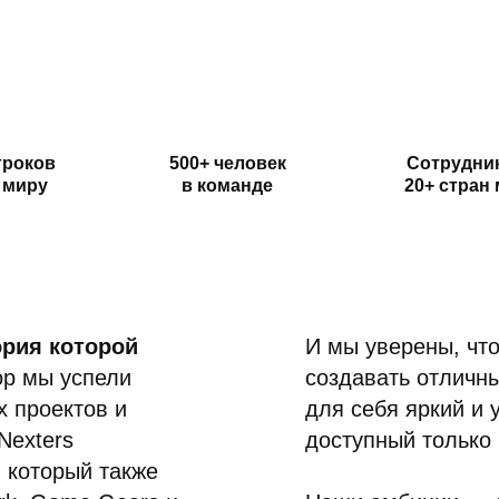
гроков
500+ человек
Сотрудник
 миру
в команде
20+ стран
ория которой
И мы уверены, чт
ор мы успели
создавать отличны
х проектов и
для себя яркий и
Nexters
доступный только
 который также