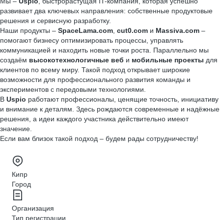
Мы –
Uspio
, быстрорастущая IT-компания, которая успешно
развивает два ключевых направления: собственные продуктовые
решения и сервисную разработку.
Наши продукты –
SpaceLama.com
,
cut0.com
и
Massiva.com
–
помогают бизнесу оптимизировать процессы, управлять
коммуникацией и находить новые точки роста. Параллельно мы
создаём
высокотехнологичные веб
и
мобильные проекты
для
клиентов по всему миру. Такой подход открывает широкие
возможности для профессионального развития команды и
экспериментов с передовыми технологиями.
В
Uspio
работают профессионалы, ценящие точность, инициативу
и внимание к деталям. Здесь рождаются современные и надёжные
решения, а идеи каждого участника действительно имеют
значение.
Если вам близок такой подход – будем рады сотрудничеству!
Кипр
Город
Организация
Тип регистрации