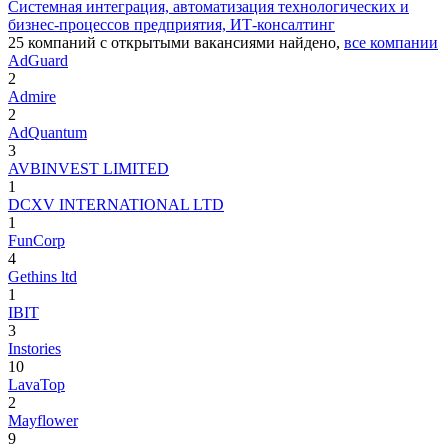
Системная интеграция, автоматизация технологических и
бизнес-процессов предприятия, ИТ-консалтинг
25
компаний с открытыми вакансиями
найдено,
все компании
AdGuard
2
Admire
2
AdQuantum
3
AVBINVEST LIMITED
1
DCXV INTERNATIONAL LTD
1
FunCorp
4
Gethins ltd
1
IBIT
3
Instories
10
LavaTop
2
Mayflower
9