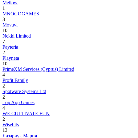
Mellow
1
MNOGOGAMES
3
Movavi
10
Nekki Limited
7
Payteria
2
Playneta
10
PrimeXM Services (Cyprus) Limited
4
Profit Family
2
Spotware Systems Ltd
2
Top App Games
4
WE CULTIVATE FUN
2
Wisebits
13
Лазарчук Мария