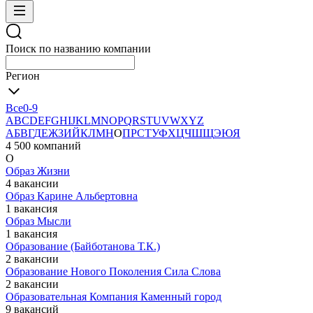
Поиск по названию компании
Регион
Все
0-9
A
B
C
D
E
F
G
H
I
J
K
L
M
N
O
P
Q
R
S
T
U
V
W
X
Y
Z
А
Б
В
Г
Д
Е
Ж
З
И
Й
К
Л
М
Н
О
П
Р
С
Т
У
Ф
Х
Ц
Ч
Ш
Щ
Э
Ю
Я
4 500 компаний
О
Образ Жизни
4 вакансии
Образ Карине Альбертовна
1 вакансия
Образ Мысли
1 вакансия
Образование (Байботанова Т.К.)
2 вакансии
Образование Нового Поколения Сила Слова
2 вакансии
Образовательная Компания Каменный город
9 вакансий