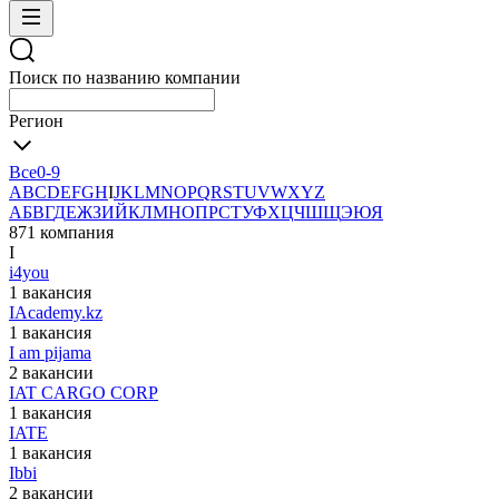
Поиск по названию компании
Регион
Все
0-9
A
B
C
D
E
F
G
H
I
J
K
L
M
N
O
P
Q
R
S
T
U
V
W
X
Y
Z
А
Б
В
Г
Д
Е
Ж
З
И
Й
К
Л
М
Н
О
П
Р
С
Т
У
Ф
Х
Ц
Ч
Ш
Щ
Э
Ю
Я
871 компания
I
i4you
1 вакансия
IAcademy.kz
1 вакансия
I am pijama
2 вакансии
IAT CARGO CORP
1 вакансия
IATE
1 вакансия
Ibbi
2 вакансии