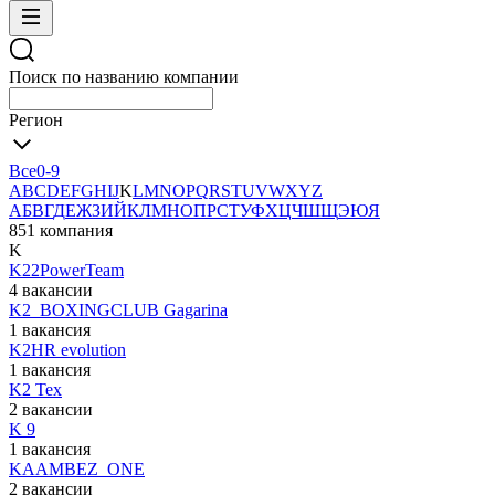
Поиск по названию компании
Регион
Все
0-9
A
B
C
D
E
F
G
H
I
J
K
L
M
N
O
P
Q
R
S
T
U
V
W
X
Y
Z
А
Б
В
Г
Д
Е
Ж
З
И
Й
К
Л
М
Н
О
П
Р
С
Т
У
Ф
Х
Ц
Ч
Ш
Щ
Э
Ю
Я
851 компания
K
K22PowerTeam
4 вакансии
K2_BOXINGCLUB Gagarina
1 вакансия
K2HR evolution
1 вакансия
K2 Тех
2 вакансии
K 9
1 вакансия
KAAMBEZ_ONE
2 вакансии