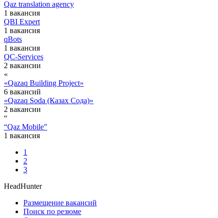
Qaz translation agency
1 вакансия
QBI Expert
1 вакансия
qBots
1 вакансия
QC-Services
2 вакансии
«
«Qazaq Building Project»
6 вакансий
«Qazaq Soda (Казах Сода)»
2 вакансии
“
“Qaz Mobile”
1 вакансия
1
2
3
HeadHunter
Размещение вакансий
Поиск по резюме