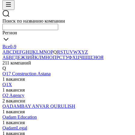
Поиск по названию компании
Регион
Все
0-9
A
B
C
D
E
F
G
H
I
J
K
L
M
N
O
P
Q
R
S
T
U
V
W
X
Y
Z
А
Б
В
Г
Д
Е
Ж
З
И
Й
К
Л
М
Н
О
П
Р
С
Т
У
Ф
Х
Ц
Ч
Ш
Щ
Э
Ю
Я
211 компаний
Q
Q17 Construction Astana
1 вакансия
Q1X
1 вакансия
Q2 Agency
2 вакансии
QADAMBAY ANVAR QURULISH
1 вакансия
Qadam Education
1 вакансия
QadamLegal
1 вакансия