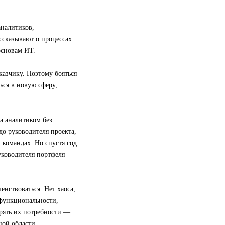
аналитиков,
ссказывают о процессах
основам ИТ.
казчику. Поэтому бояться
ься в новую сферу,
а аналитиком без
 до руководителя проекта,
 командах. Но спустя год
уководителя портфеля
нствоваться. Нет хаоса,
 функциональности,
орять их потребности —
ной области.