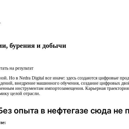
т
и, бурения и добычи
тать на результат
ной. Но в Nedra Digital все иначе: здесь создаются цифровые пр
дений, внедрение машинного обучения, создание цифровых дво
енным инструментам импортозамещения. Карьерная траектория 
мику целой отрасли.
Без опыта в нефтегазе сюда не 
ле: