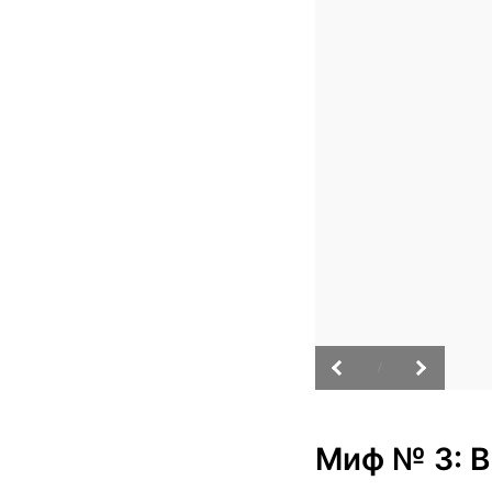
/
Миф № 3: В