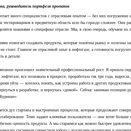
на, руководитель портфеля проектов
аботает много специалистов с отраслевым опытом — без них погружение 
и тестировщиков в предметную область шло бы гораздо сложнее. Они ра
делятся знаниями о специфике отрасли. Мы, в свою очередь, обучаем их 
ями помогает создавать продукты, которые понятны рынку и полезны за
не стоит. Главное не отраслевой опыт в нефтегазе, а готовность погрузит
ть в детали.
омпании произошел значительный профессиональный рост. Я пришла сюд
 нефтегазе, все познавала в процессе, проработала так три года, выросла
ремя уйти — хотелось понять, как устроена работа в других продуктовых
вернуться к разработке, и вернулась «домой». Сейчас занимаю позицию р
«Бурение».
ется дух стартапа и выстроенных процессов, которые продолжают соверше
сштабирование. Темп задают ключевые пользователи — они хотят больше
бизнес-ценность продукта. А мы стараемся как можно быстрее удовлетв
 помогает системная совместная работа с коллегами-экспертами в предмет