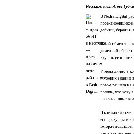
Рассказывает Анна Губки
В Nedra Digital р
проектировщиков 
добычи, бурения, 
Такой обмен знани
доменной области 
изучать ее и вника
У меня лично в к
глубоких знаний в
потом решила на в
поняла, что хочу 
проектов домена 
В компании сочета
есть фокус на ма
которая повышает 
здесь как раз нам