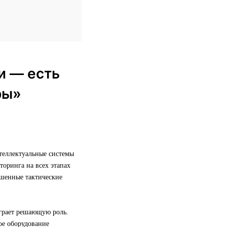
и — есть
ры»
теллектуальные системы
торинга на всех этапах
ешенные тактические
грает решающую роль.
кое оборудование