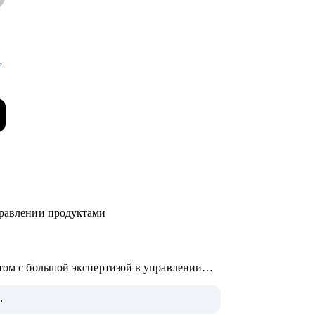
,
управлении продуктами
стом с большой экспертизой в управлении
ь
 100+ бизнес консультаций от метрик и