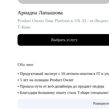
Ариадна Лапышова
Product Owner Data Platform в VK AI / ex-Яндекс
Т-Банк
Выбрать услугу
Обо мне
• Продуктовый эксперт с 10-летним опытом в IT и 
• 5 лет на позиции Product Owner
• Прошла путь от веб-дизайнера до продакт-лидера
• Благодаря большому опыту стала T-shape специали
кросс-функциональных команд
Развернут
• 5 лет консультирую российский биг-тех и стартапы,