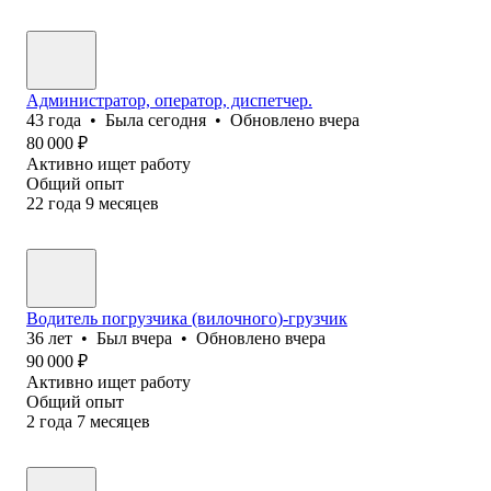
Администратор, оператор, диспетчер.
43
года
•
Была
сегодня
•
Обновлено
вчера
80 000
₽
Активно ищет работу
Общий опыт
22
года
9
месяцев
Водитель погрузчика (вилочного)-грузчик
36
лет
•
Был
вчера
•
Обновлено
вчера
90 000
₽
Активно ищет работу
Общий опыт
2
года
7
месяцев