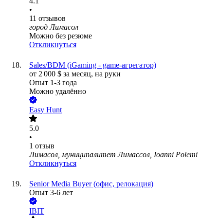
4.1
•
11
отзывов
город Лимасол
Можно без резюме
Откликнуться
Sales/BDM (iGaming - game-агрегатор)
от
2 000
$
за месяц,
на руки
Опыт 1-3 года
Можно удалённо
Easy Hunt
5.0
•
1
отзыв
Лимасол, муниципалитет Лимассол, Ioanni Polemi
Откликнуться
Senior Media Buyer (офис, релокация)
Опыт 3-6 лет
IBIT