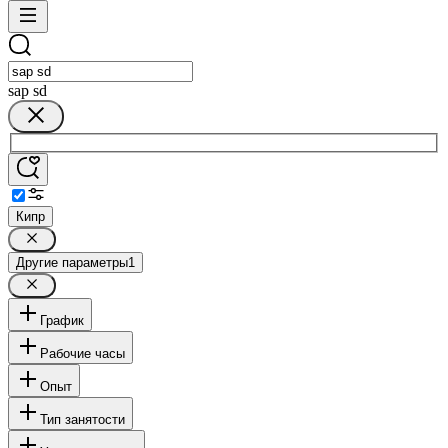
sap sd
Кипр
Другие параметры
1
График
Рабочие часы
Опыт
Тип занятости