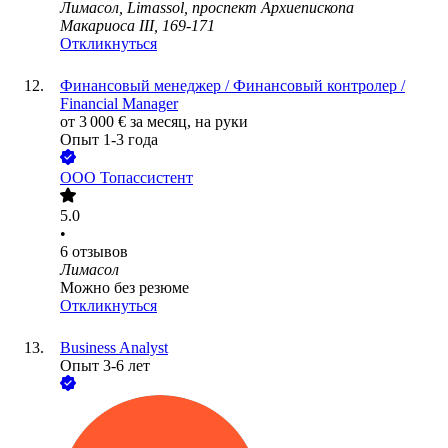
Лимасол, Limassol, проспект Архиепископа
Макариоса III, 169-171
Откликнуться
Финансовый менеджер / Финансовый контролер /
Financial Manager
от
3 000
€
за месяц,
на руки
Опыт 1-3 года
ООО
Топассистент
5.0
•
6
отзывов
Лимасол
Можно без резюме
Откликнуться
Business Analyst
Опыт 3-6 лет