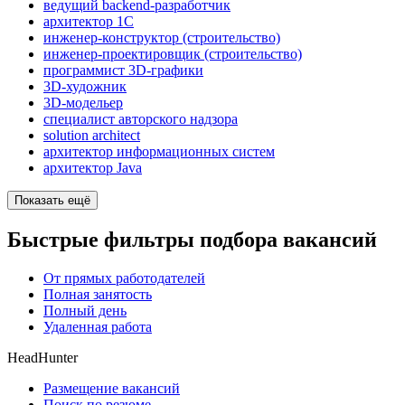
ведущий backend-разработчик
архитектор 1С
инженер-конструктор (строительство)
инженер-проектировщик (строительство)
программист 3D-графики
3D-художник
3D-модельер
специалист авторского надзора
solution architect
архитектор информационных систем
архитектор Java
Показать ещё
Быстрые фильтры подбора вакансий
От прямых работодателей
Полная занятость
Полный день
Удаленная работа
HeadHunter
Размещение вакансий
Поиск по резюме