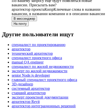
По вашему запросу ещё будут появляться новые
вакансии. Присылать вам?
архитектор проекта
Кипр
Ключевые слова в названии
вакансии, в названии компании и в описании вакансии
В мессенджер
На почту
Другие пользователи ищут
специалист по проектированию
архитектор
технический архитектор
специалист проектного офиса
manual QA engineer
специалист по жилой недвижимости
эксперт по жилой недвижимости
senior Node.js developer
главный специалист проектного офиса
3D-дизайнер
системный архитектор
старший архитектор
эксперт проектной документации
архитектор Revit
архитектор интеграционных решений