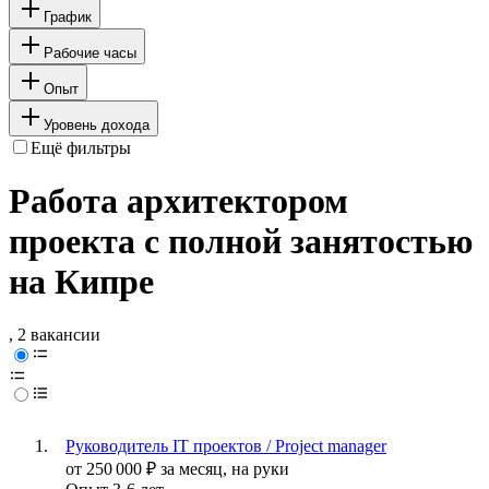
График
Рабочие часы
Опыт
Уровень дохода
Ещё фильтры
Работа архитектором
проекта с полной занятостью
на Кипре
, 2 вакансии
Руководитель IT проектов / Project manager
от
250 000
₽
за месяц,
на руки