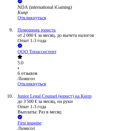
NDA (international iGaming)
Кипр
Откликнуться
Помощник юриста
от
2 000
€
за месяц,
до вычета налогов
Опыт 1-3 года
ООО
Топассистент
5.0
•
6
отзывов
Лимасол
Откликнуться
Junior Legal Counsel (юрист) на Кипр
до
3 500
€
за месяц,
на руки
Опыт 1-3 года
Выплаты: Раз в месяц
First imagine
Лимасол