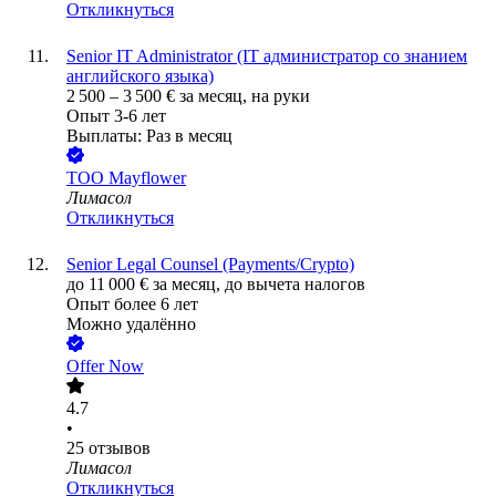
Откликнуться
Senior IT Administrator (IT администратор со знанием
английского языка)
2 500
–
3 500
€
за месяц,
на руки
Опыт 3-6 лет
Выплаты: Раз в месяц
ТОО
Mayflower
Лимасол
Откликнуться
Senior Legal Counsel (Payments/Crypto)
до
11 000
€
за месяц,
до вычета налогов
Опыт более 6 лет
Можно удалённо
Offer Now
4.7
•
25
отзывов
Лимасол
Откликнуться