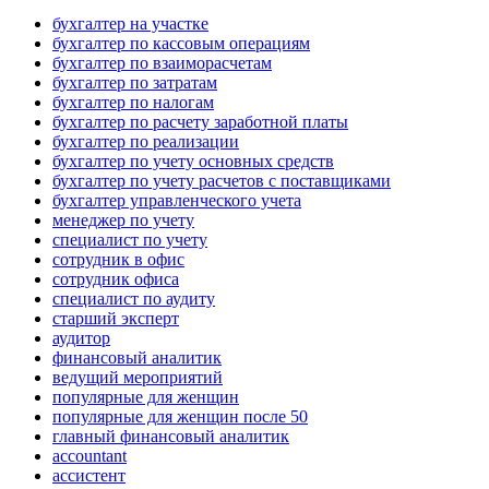
бухгалтер на участке
бухгалтер по кассовым операциям
бухгалтер по взаиморасчетам
бухгалтер по затратам
бухгалтер по налогам
бухгалтер по расчету заработной платы
бухгалтер по реализации
бухгалтер по учету основных средств
бухгалтер по учету расчетов с поставщиками
бухгалтер управленческого учета
менеджер по учету
специалист по учету
сотрудник в офис
сотрудник офиса
специалист по аудиту
старший эксперт
аудитор
финансовый аналитик
ведущий мероприятий
популярные для женщин
популярные для женщин после 50
главный финансовый аналитик
accountant
ассистент