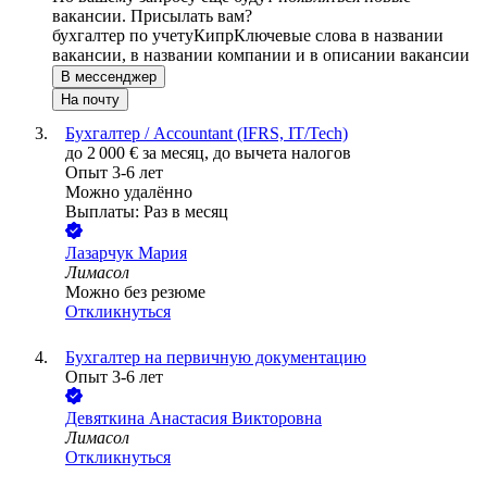
вакансии. Присылать вам?
бухгалтер по учету
Кипр
Ключевые слова в названии
вакансии, в названии компании и в описании вакансии
В мессенджер
На почту
Бухгалтер / Accountant (IFRS, IT/Tech)
до
2 000
€
за месяц,
до вычета налогов
Опыт 3-6 лет
Можно удалённо
Выплаты: Раз в месяц
Лазарчук Мария
Лимасол
Можно без резюме
Откликнуться
Бухгалтер на первичную документацию
Опыт 3-6 лет
Девяткина Анастасия Викторовна
Лимасол
Откликнуться