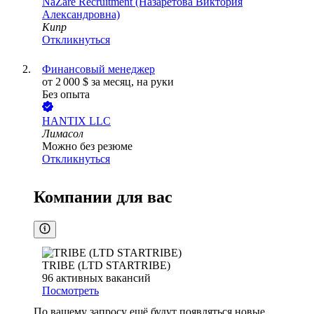
NaZare Recruitment (Назаретова Виктория
Александровна)
Кипр
Откликнуться
Финансовый менеджер
от
2 000
$
за месяц,
на руки
Без опыта
HANTIX LLC
Лимасол
Можно без резюме
Откликнуться
Компании для вас
TRIBE (LTD STARTRIBE)
96
активных вакансий
Посмотреть
По вашему запросу ещё будут появляться новые