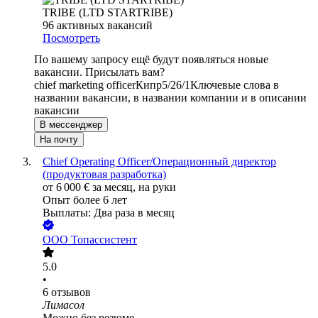
TRIBE (LTD STARTRIBE)
96
активных вакансий
Посмотреть
По вашему запросу ещё будут появляться новые
вакансии. Присылать вам?
chief marketing officer
Кипр
5/2
6/1
Ключевые слова в
названии вакансии, в названии компании и в описании
вакансии
В мессенджер
На почту
Chief Operating Officer/Операционный директор
(продуктовая разработка)
от
6 000
€
за месяц,
на руки
Опыт более 6 лет
Выплаты: Два раза в месяц
ООО
Топассистент
5.0
•
6
отзывов
Лимасол
Можно без резюме