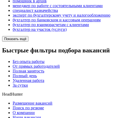
помощник в архив
менеджер по работе с состоятельными клиентами
специалист казначейства
эксперт по бухгалтерскому учету и налогообложению
бухгалтер по банковским и кассовым операциям
бухгалтер по взаиморасчетам с клиентами
бухгалтер на участок (услуги)
Показать ещё
Быстрые фильтры подбора вакансий
Без опыта работы
От прямых работодателей
Полная занятость
Полный день
Удаленная работа
За сутки
HeadHunter
Размещение вакансий
Поиск по резюме
О компании
Наши вакансии