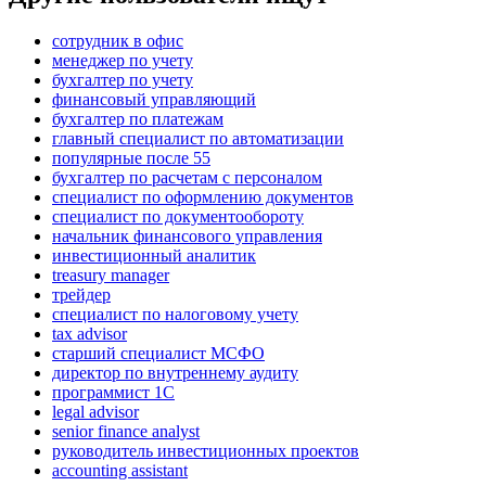
сотрудник в офис
менеджер по учету
бухгалтер по учету
финансовый управляющий
бухгалтер по платежам
главный специалист по автоматизации
популярные после 55
бухгалтер по расчетам с персоналом
специалист по оформлению документов
специалист по документообороту
начальник финансового управления
инвестиционный аналитик
treasury manager
трейдер
специалист по налоговому учету
tax advisor
старший специалист МСФО
директор по внутреннему аудиту
программист 1C
legal advisor
senior finance analyst
руководитель инвестиционных проектов
accounting assistant