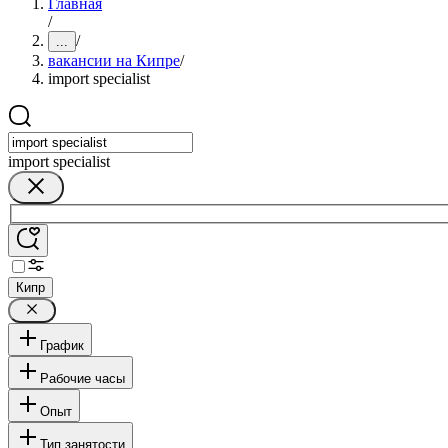
Главная
/
/
...
вакансии на Кипре
/
import specialist
import specialist
Кипр
График
Рабочие часы
Опыт
Тип занятости