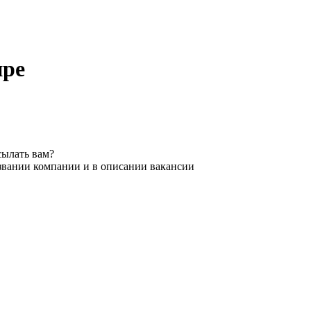
пре
сылать вам?
азвании компании и в описании вакансии