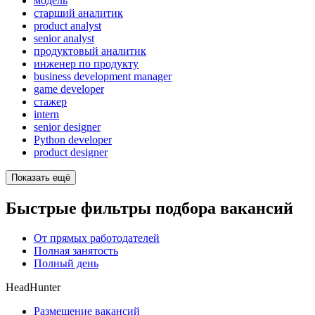
модель
старший аналитик
product analyst
senior analyst
продуктовый аналитик
инженер по продукту
business development manager
game developer
стажер
intern
senior designer
Python developer
product designer
Показать ещё
Быстрые фильтры подбора вакансий
От прямых работодателей
Полная занятость
Полный день
HeadHunter
Размещение вакансий