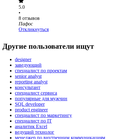
5.0
•
8
отзывов
Пафос
Откликнуться
Другие пользователи ищут
designer
заведующий
специалист по проектам
senior analyst
reporting analyst
консультант
специалист сервиса
популярные для мужчин
SQL developer
product engineer
специалист по маркетингу
специалист по IT
аналитик Excel
ведущий технолог
менеджер по внутренним коммуникациям