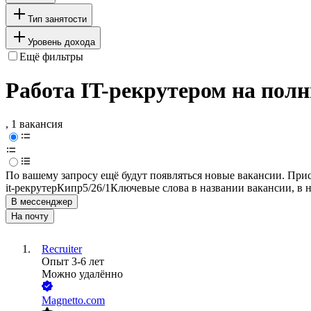
Тип занятости
Уровень дохода
Ещё фильтры
Работа IT-рекрутером на пол
, 1 вакансия
По вашему запросу ещё будут появляться новые вакансии. При
it-рекрутер
Кипр
5/2
6/1
Ключевые слова в названии вакансии, в 
В мессенджер
На почту
Recruiter
Опыт 3-6 лет
Можно удалённо
Magnetto.com