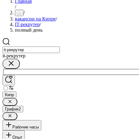
Главная
/
/
...
вакансии на Кипре
/
IT-рекрутер
/
полный день
it-рекрутер
Кипр
График
2
Рабочие часы
Опыт