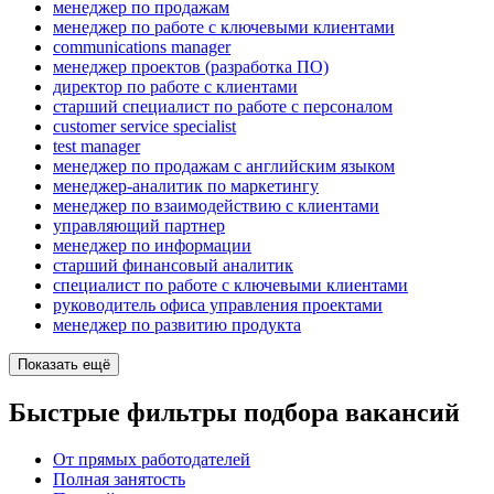
менеджер по продажам
менеджер по работе с ключевыми клиентами
communications manager
менеджер проектов (разработка ПО)
директор по работе с клиентами
старший специалист по работе с персоналом
customer service specialist
test manager
менеджер по продажам с английским языком
менеджер-аналитик по маркетингу
менеджер по взаимодействию с клиентами
управляющий партнер
менеджер по информации
старший финансовый аналитик
специалист по работе с ключевыми клиентами
руководитель офиса управления проектами
менеджер по развитию продукта
Показать ещё
Быстрые фильтры подбора вакансий
От прямых работодателей
Полная занятость