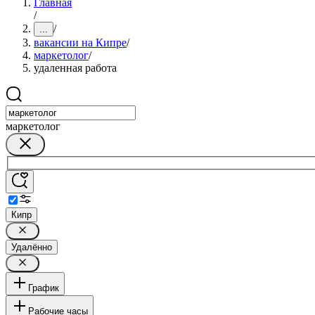
Главная
/
/
...
вакансии на Кипре
/
маркетолог
/
удаленная работа
маркетолог
Кипр
Удалённо
График
Рабочие часы