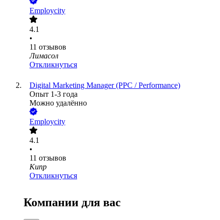
Employcity
4.1
•
11
отзывов
Лимасол
Откликнуться
Digital Marketing Manager (PPC / Performance)
Опыт 1-3 года
Можно удалённо
Employcity
4.1
•
11
отзывов
Кипр
Откликнуться
Компании для вас