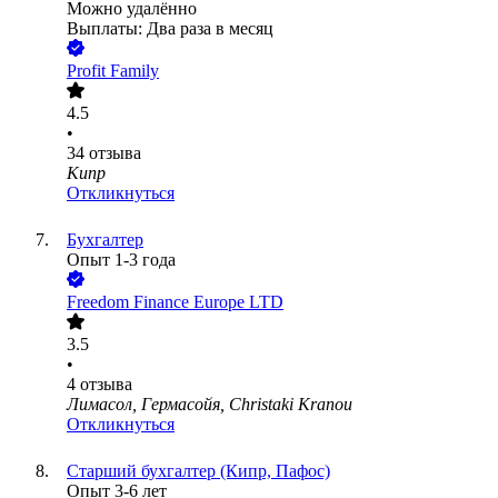
Можно удалённо
Выплаты: Два раза в месяц
Profit Family
4.5
•
34
отзыва
Кипр
Откликнуться
Бухгалтер
Опыт 1-3 года
Freedom Finance Europe LTD
3.5
•
4
отзыва
Лимасол, Гермасойя, Christaki Kranou
Откликнуться
Старший бухгалтер (Кипр, Пафос)
Опыт 3-6 лет