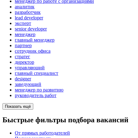
менеджер по работе с организациями
аналитик
разработчик
lead developer
эксперт
senior developer
менеджер
главный менеджер
партнер
сотрудник офиса
стратег
директор
управляющий
главный специалист
designer
заведующий
менеджер по развитию
руководитель работ
Показать ещё
Быстрые фильтры подбора вакансий
От прямых работодателей