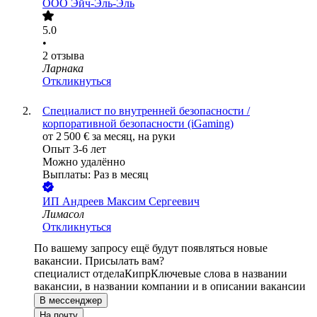
ООО
Эйч-Эль-Эль
5.0
•
2
отзыва
Ларнака
Откликнуться
Специалист по внутренней безопасности /
корпоративной безопасности (iGaming)
от
2 500
€
за месяц,
на руки
Опыт 3-6 лет
Можно удалённо
Выплаты: Раз в месяц
ИП
Андреев Максим Сергеевич
Лимасол
Откликнуться
По вашему запросу ещё будут появляться новые
вакансии. Присылать вам?
специалист отдела
Кипр
Ключевые слова в названии
вакансии, в названии компании и в описании вакансии
В мессенджер
На почту