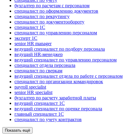
специалист по учету
бухгалтер по расчетам с персоналом
специалист по оформлению документов
специалист по рекрутингу
специалист по документообороту
специалист 1С
специалист по управлению персоналом
эксперт 1С
senior HR manager
ведущий специалист по подбору персонала
ведущий HR-менеджер
ведущий специалист по управлению персоналом
специалист отдела персонала
специалист по сверкам
ведущий специалист отдела по работе с персоналом
специалист по организации командировок
payroll specialist
senior HR specialist
бухгалтер по расчету заработной платы
ведущий специалист 1С
ведущий специалист по оценке персонала
главный специалист 1С
специалист по учету контрактов
Показать ещё