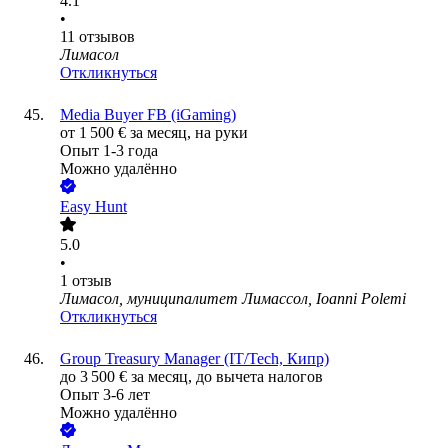
4.1
•
11
отзывов
Лимасол
Откликнуться
Media Buyer FB (iGaming)
от
1 500
€
за месяц,
на руки
Опыт 1-3 года
Можно удалённо
Easy Hunt
5.0
•
1
отзыв
Лимасол, муниципалитет Лимассол, Ioanni Polemi
Откликнуться
Group Treasury Manager (IT/Tech, Кипр)
до
3 500
€
за месяц,
до вычета налогов
Опыт 3-6 лет
Можно удалённо