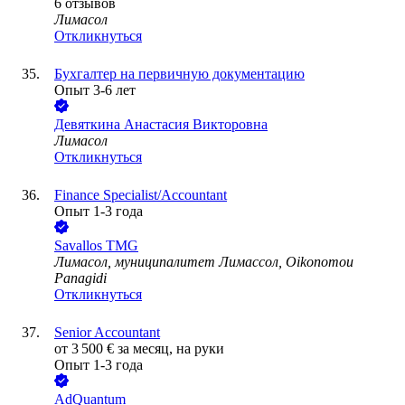
6
отзывов
Лимасол
Откликнуться
Бухгалтер на первичную документацию
Опыт 3-6 лет
Девяткина Анастасия Викторовна
Лимасол
Откликнуться
Finance Specialist/Accountant
Опыт 1-3 года
Savallos TMG
Лимасол, муниципалитет Лимассол, Oikonomou
Panagidi
Откликнуться
Senior Accountant
от
3 500
€
за месяц,
на руки
Опыт 1-3 года
AdQuantum