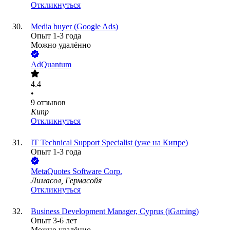
Откликнуться
Media buyer (Google Ads)
Опыт 1-3 года
Можно удалённо
AdQuantum
4.4
•
9
отзывов
Кипр
Откликнуться
IT Technical Support Specialist (уже на Кипре)
Опыт 1-3 года
MetaQuotes Software Corp.
Лимасол, Гермасойя
Откликнуться
Business Development Manager, Cyprus (iGaming)
Опыт 3-6 лет
Можно удалённо