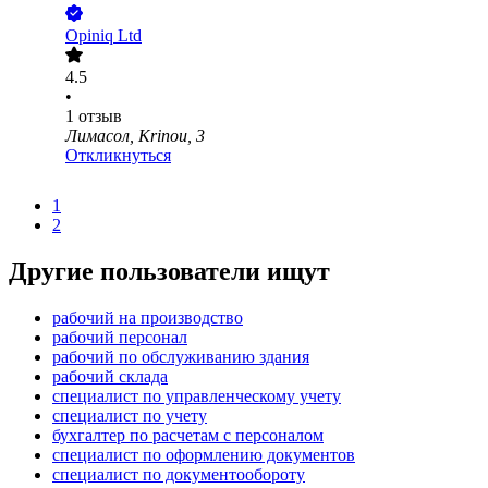
Opiniq Ltd
4.5
•
1
отзыв
Лимасол, Krinou, 3
Откликнуться
1
2
Другие пользователи ищут
рабочий на производство
рабочий персонал
рабочий по обслуживанию здания
рабочий склада
специалист по управленческому учету
специалист по учету
бухгалтер по расчетам с персоналом
специалист по оформлению документов
специалист по документообороту