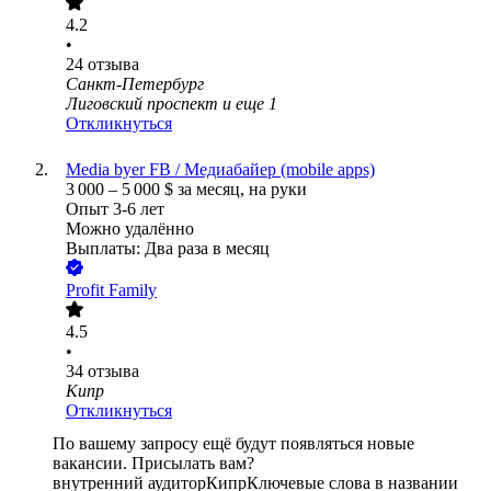
4.2
•
24
отзыва
Санкт-Петербург
Лиговский проспект
и еще
1
Откликнуться
Media byer FB / Медиабайер (mobile apps)
3 000
–
5 000
$
за месяц,
на руки
Опыт 3-6 лет
Можно удалённо
Выплаты: Два раза в месяц
Profit Family
4.5
•
34
отзыва
Кипр
Откликнуться
По вашему запросу ещё будут появляться новые
вакансии. Присылать вам?
внутренний аудитор
Кипр
Ключевые слова в названии