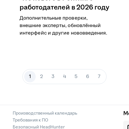
работодателей в 2026 году
Дополнительные проверки,
внешние эксперты, обновлённый
интерфейс и другие нововведения.
1
2
3
4
5
6
7
М
Производственный календарь
Требования к ПО
Безопасный HeadHunter