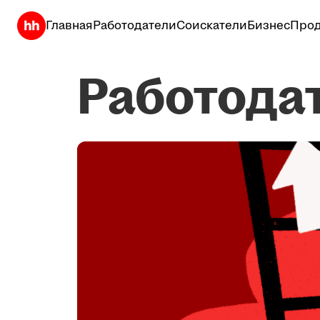
Главная
Работодатели
Соискатели
Бизнес
Прод
Работода