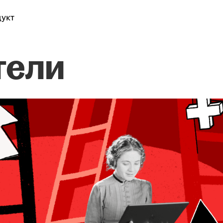
укт
тели