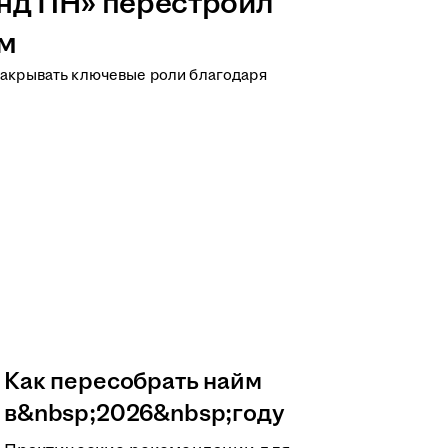
нд ПН» перестроил
йм
 закрывать ключевые роли благодаря
Как пересобрать найм
в&nbsp;2026&nbsp;году